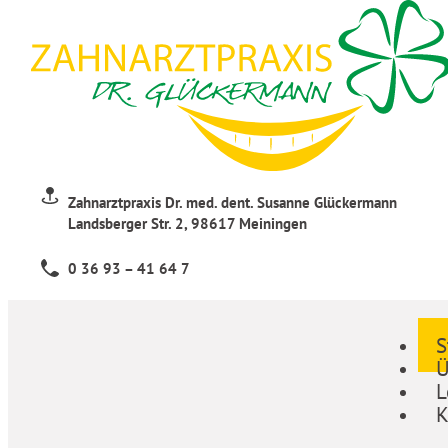
Zahnarztpraxis Dr. med. dent. Susanne Glückermann
Landsberger Str. 2, 98617 Meiningen
0 36 93 – 41 64 7
S
Ü
L
K