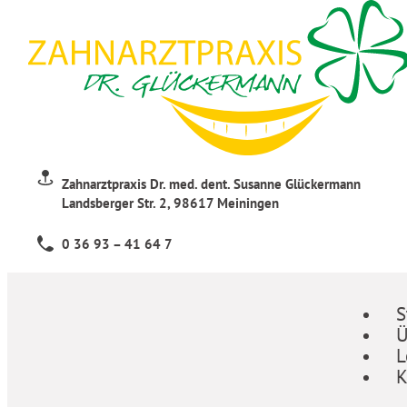
Zahnarztpraxis Dr. med. dent. Susanne Glückermann
Landsberger Str. 2, 98617 Meiningen
0 36 93 – 41 64 7
S
Ü
L
K